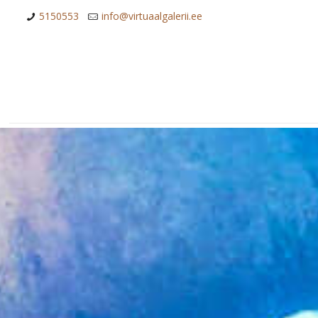
5150553
info@virtuaalgalerii.ee