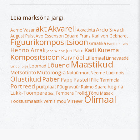
Leia märksõna järgi:
Akvarell
akt
Ardo Sivadi
Aarne Vasar
Akvatinta
August Pulst
Avo Essenson
Eduard Franz Karl von Gebhardt
Figuurikompositsioon
Graafika
Harilik pliiats
Henno Arrak
Kadi Kurema
Jüri Palm
Jana Wiebe
Kompositsioon
Kuivnõel
Lillemaal
Linnavaade
Maastikud
Lõuend
Loomad
Linoollõige
Mütoloogia
Metsotinto
Natüürmort
Neeme Lüdimois
Olustikud
Paber
Pastell
Papp
Pille Tammela
Portreed
puitplaat
Regina
Püügravüür
Raimo Saare
Lukk-Toompere
Tempera
Trollid
Tõnu Mäsak
Süsi
Õlimaal
Vineer
Tööstusmaastik
Vernis mou