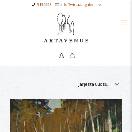
5150553
info@virtuaalgalerii.ee