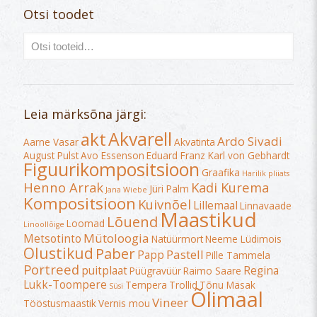
Otsi toodet
Leia märksõna järgi:
Akvarell
akt
Ardo Sivadi
Aarne Vasar
Akvatinta
August Pulst
Avo Essenson
Eduard Franz Karl von Gebhardt
Figuurikompositsioon
Graafika
Harilik pliiats
Henno Arrak
Kadi Kurema
Jüri Palm
Jana Wiebe
Kompositsioon
Kuivnõel
Lillemaal
Linnavaade
Maastikud
Lõuend
Loomad
Linoollõige
Mütoloogia
Metsotinto
Natüürmort
Neeme Lüdimois
Olustikud
Paber
Pastell
Papp
Pille Tammela
Portreed
puitplaat
Regina
Püügravüür
Raimo Saare
Lukk-Toompere
Tempera
Trollid
Tõnu Mäsak
Süsi
Õlimaal
Vineer
Tööstusmaastik
Vernis mou