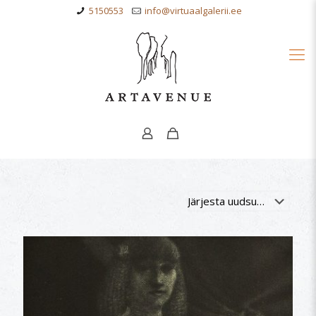
5150553
info@virtuaalgalerii.ee