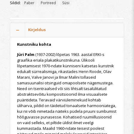
Sildid:
Paber
Portreed
Süsi
Kirjeldus
Kunstniku kohta
Jüri Palm
(1937-2002) lõpetas 1963. aastal ERKI-s
graafika eriala plakatikunstnikuna. Ülikooli
lõpetamisest 1970-ndate künniseni katsetas kunstnik
edukalt sürrealismiga, rikastades Henn Roode, Olav
Marani, Valve Janovi ja Ilmar Malini tollaseid
samasuunalisi otsinguid omapoolsete nägemustega.
Need on tsentraalsed või siis lihtsalt tasalülitatud
abstraktsevõitu kompositsioonid ilma visuaalsete
puäntideta. Teravaid värviüleminekuid kohtab
üliharva, pildid on täidetud tonaalsete harmooniatega,
kui nii võib nimetada näiteks püdela pruuni sumbumist
hõõguvasse punasesse. Kohatised ruumiillusioonid
on vaid selleks, et piltide üldist ilmet veelgi
kummastada. Maalid 1960-ndate teisest poolest