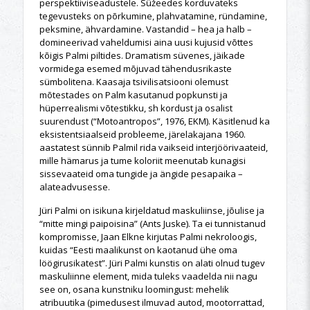
perspektiiviseadustele. Süžeedes korduvateks
tegevusteks on põrkumine, plahvatamine, ründamine,
peksmine, ähvardamine. Vastandid – hea ja halb –
domineerivad vaheldumisi aina uusi kujusid võttes
kõigis Palmi piltides. Dramatism süvenes, jäikade
vormidega esemed mõjuvad tähendusrikaste
sümbolitena. Kaasaja tsivilisatsiooni olemust
mõtestades on Palm kasutanud popkunsti ja
hüperrealismi võtestikku, sh kordust ja osalist
suurendust (“Motoantropos”, 1976, EKM). Käsitlenud ka
eksistentsiaalseid probleeme, järelakajana 1960.
aastatest sünnib Palmil rida vaikseid interjöörivaateid,
mille hämarus ja tume koloriit meenutab kunagisi
sissevaateid oma tungide ja ängide pesapaika –
alateadvusesse.
Jüri Palmi on isikuna kirjeldatud maskuliinse, jõulise ja
“mitte mingi paipoisina” (Ants Juske). Ta ei tunnistanud
kompromisse, Jaan Elkne kirjutas Palmi nekroloogis,
kuidas “Eesti maalikunst on kaotanud ühe oma
löögirusikatest”. Jüri Palmi kunstis on alati olnud tugev
maskuliinne element, mida tuleks vaadelda nii nagu
see on, osana kunstniku loomingust: mehelik
atribuutika (pimedusest ilmuvad autod, mootorrattad,