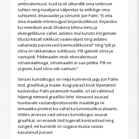
ambivalentsust. Kuid ta oli ülitundlik oma ümbruse
suhtes ning maalijana väljendas ta eelkõige oma
suhtumist, ilmavaadet ja sõnumit. Jüri Palm: “Ei eita
oma maalide mõnesugust kirjanduslikkust. Kirjandus
kui meedium asub õhukese kihina minu ja
elutegelikkuse vahel, aidates mul kunstis kõrgemale
tõusta kitsalt isiklikust vaateväljast ning aidates
vabaneda passiivsest kaemuslikkusest” ning “pilt ja
sõna on lakkamatus suhtluses. Pilt igatseb sõna ja
vastupidi. Pildimaailm otsib ekvivalentsust
sõnamaailmaga, sõnamaailm ei saa pildita. Pilt on
ürgsem, kuid sõna viib vaimuni.”
Siinses kunstikogus on nelja kümnendi jagu Jüri Palmi
töid, graafikat ja maale. Kuigi pärast kooli lõpetamist
keskendus Palm peamiselt maalile, on tal valminud
hiljemgi mitmeid graafilisi lehti. Viimased asuvad
huvitavale vastandpositsioonile maalidega nii
temaatika poolest kui vahel ka tunnetuslikus plaanis.
Võttes arvesse vaid siinses kunstikogus asuvat
graafikat, on enamik töid tugevalt kontrastsed ning
sünged, mil kunstnik on sügava musta vastas
kasutanud punast.