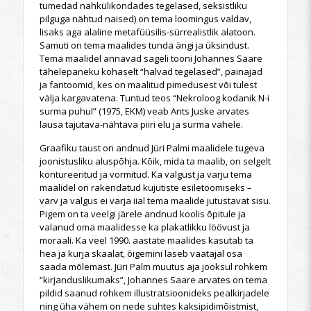
tumedad nahkülikondades tegelased, seksistliku
pilguga nähtud naised) on tema loomingus valdav,
lisaks aga alaline metafüüsilis-sürrealistlik alatoon.
Samuti on tema maalides tunda ängi ja üksindust.
Tema maalidel annavad sageli tooni Johannes Saare
tähelepaneku kohaselt “halvad tegelased”, painajad
ja fantoomid, kes on maalitud pimedusest või tulest
välja kargavatena. Tuntud teos “Nekroloog kodanik N-i
surma puhul” (1975, EKM) veab Ants Juske arvates
lausa tajutava-nähtava piiri elu ja surma vahele.
Graafiku taust on andnud Jüri Palmi maalidele tugeva
joonistusliku aluspõhja. Kõik, mida ta maalib, on selgelt
kontureeritud ja vormitud. Ka valgust ja varju tema
maalidel on rakendatud kujutiste esiletoomiseks –
värv ja valgus ei varja iial tema maalide jutustavat sisu.
Pigem on ta veelgi järele andnud koolis õpitule ja
valanud oma maalidesse ka plakatlikku löövust ja
moraali. Ka veel 1990. aastate maalides kasutab ta
hea ja kurja skaalat, õigemini laseb vaatajal osa
saada mõlemast. Jüri Palm muutus aja jooksul rohkem
“kirjanduslikumaks”, Johannes Saare arvates on tema
pildid saanud rohkem illustratsioonideks pealkirjadele
ning üha vähem on nede suhtes kaksipidimõistmist,