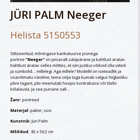
JÜRI PALM Neeger
Helista 5150553
Stiliseeritud, mõningase karikatuurse joonega
portree
“Neeger”
on piisavalt salapärane ja kahtlust äratav.
Kahtlust äratav selles mõttes, et siin justkui võiksid olla viited
ja sümbolid… millelegi. Aga millele? Modellil on iseteadlik ja
osavõtmatu näoilme, tema selja taga kumab valgus hiiglasliku
pilve tagant, pilv meenutab hoopis kontrabassi või tšello
kõlalauda. Ja see punane sall…
Žanr:
portreed
Materjal:
paber, süsi
Kunstnik:
Jüri Palm
Mõõdud:
82 x 56,5 cm