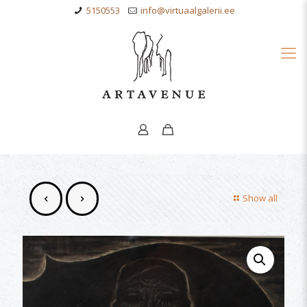
5150553
info@virtuaalgalerii.ee
Show all