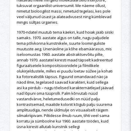
näitavad meile mingeid molekulaarseid interjööre,
tuksuvat orgaanilist universumit. Me näeme ollust,
nimetut bioloogilist massi, nimetuid tegelasi, kes pole
veel väljunud üsast ja alateadvusest ning kümblevad
mingis sültjas ürgaines.
1970-ndatel muutub tema käekiri, kuid hoiak jääb siiski
samaks. 1970. aastate algus on talle, nagu paljudele
tema põlvkonna kunstnikele, suurte loominguliste
muutuste aeg. Unenäoline ja kõhe ebamäärasus, mis
iseloomustas 1960. aastate abstraktsevõitu pilte,
annab 1970. aastatel kiiresti maad täpselt kadreeritud
figuraalsetele kompositsioonidele ja filmilikele
olukirjeldustele, milles ei puudu loetav süžee ja kohati
ka fotorealistlik täpsus. Figuurid omandavad näo ja
näod ilme, tegelased saavad karakteri, kuid sellega
asi ka piirdub – nagu tõelised karakternäitlejad jäävad
nad lõpuni oma tüüprolli. Palm kõrvutab nüüd
vastandvärve, heletumedusedki on nüüd palju
kontrastsemad, maalide koloriit kõigub palju suurema
amplituudiga, nende üldmulje on visuaalselt räigem
silmakriipivam. Piltidesse ilmub ruum, tihti veel sama
korratu ja sümboolne kui 1960. aastate töödes, kuid
üsna kiiresti allutab kunstnik sellegi