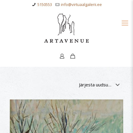
5150553
info@virtuaalgalerii.ee