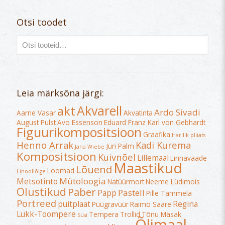
Otsi toodet
Leia märksõna järgi:
Akvarell
akt
Ardo Sivadi
Aarne Vasar
Akvatinta
August Pulst
Avo Essenson
Eduard Franz Karl von Gebhardt
Figuurikompositsioon
Graafika
Harilik pliiats
Henno Arrak
Kadi Kurema
Jüri Palm
Jana Wiebe
Kompositsioon
Kuivnõel
Lillemaal
Linnavaade
Maastikud
Lõuend
Loomad
Linoollõige
Mütoloogia
Metsotinto
Natüürmort
Neeme Lüdimois
Olustikud
Paber
Pastell
Papp
Pille Tammela
Portreed
puitplaat
Regina
Püügravüür
Raimo Saare
Lukk-Toompere
Tempera
Trollid
Tõnu Mäsak
Süsi
Õlimaal