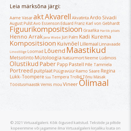
Leia märksõna järgi:
Akvarell
akt
Ardo Sivadi
Aarne Vasar
Akvatinta
August Pulst
Avo Essenson
Eduard Franz Karl von Gebhardt
Figuurikompositsioon
Graafika
Harilik pliiats
Henno Arrak
Kadi Kurema
Jüri Palm
Jana Wiebe
Kompositsioon
Kuivnõel
Lillemaal
Linnavaade
Maastikud
Lõuend
Loomad
Linoollõige
Mütoloogia
Metsotinto
Natüürmort
Neeme Lüdimois
Olustikud
Paber
Pastell
Papp
Pille Tammela
Portreed
puitplaat
Regina
Püügravüür
Raimo Saare
Lukk-Toompere
Tempera
Trollid
Tõnu Mäsak
Süsi
Õlimaal
Vineer
Tööstusmaastik
Vernis mou
© 2021 Virtuaalgalerii. Kõik õigused kaitstud. Tekstide ja piltide
kopeerimine või jagamine ilma Virtuaalgalerii kirjaliku loata on