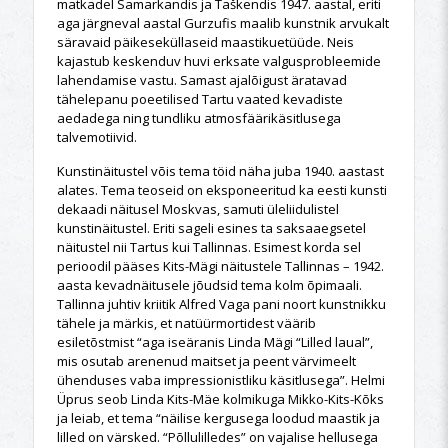
matkadel Samarkandis ja Taškendis 1947. aastal, eriti
aga järgneval aastal Gurzufis maalib kunstnik arvukalt
säravaid päikeseküllaseid maastikuetüüde. Neis
kajastub keskenduv huvi erksate valgusprobleemide
lahendamise vastu. Samast ajalõigust äratavad
tähelepanu poeetilised Tartu vaated kevadiste
aedadega ning tundliku atmosfäärikäsitlusega
talvemotiivid.
Kunstinäitustel võis tema töid näha juba 1940. aastast
alates. Tema teoseid on eksponeeritud ka eesti kunsti
dekaadi näitusel Moskvas, samuti üleliidulistel
kunstinäitustel. Eriti sageli esines ta saksaaegsetel
näitustel nii Tartus kui Tallinnas. Esimest korda sel
perioodil pääses Kits-Mägi näitustele Tallinnas – 1942.
aasta kevadnäitusele jõudsid tema kolm õpimaali.
Tallinna juhtiv kriitik Alfred Vaga pani noort kunstnikku
tähele ja märkis, et natüürmortidest väärib
esiletõstmist “aga iseäranis Linda Mägi “Lilled laual”,
mis osutab arenenud maitset ja peent värvimeelt
ühenduses vaba impressionistliku käsitlusega”. Helmi
Üprus seob Linda Kits-Mäe kolmikuga Mikko-Kits-Kõks
ja leiab, et tema “näilise kergusega loodud maastik ja
lilled on värsked. “Põllulilledes” on vajalise hellusega