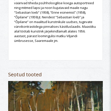
väärivad tiheda psühholoogilise koega autoportreed
ning mitmed lapsi ja noori kujutavaid maale nagu
“Sebastian loeb” (1958), “Enne esinemist” (1958),
“Õpilane” (1959) jt. Nendest “Sebastian loeb” ja
“Õpilane” on maalitud kunstnikule uudses, tugevate
värvikontrastidega pinnalises käsitluslaadis. Maastiku
alal töötab kunstnik järjekindlamalt alates 1956.
aastast, pärast loomingulisi matku Viljandi
ümbrusesse, Saaremaale jm.
Seotud tooted