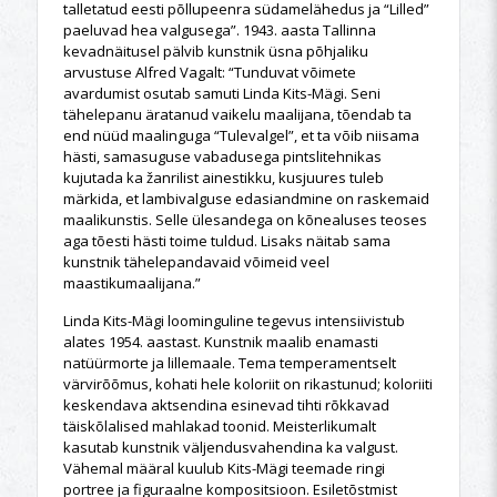
talletatud eesti põllupeenra südamelähedus ja “Lilled”
paeluvad hea valgusega”. 1943. aasta Tallinna
kevadnäitusel pälvib kunstnik üsna põhjaliku
arvustuse Alfred Vagalt: “Tunduvat võimete
avardumist osutab samuti Linda Kits-Mägi. Seni
tähelepanu äratanud vaikelu maalijana, tõendab ta
end nüüd maalinguga “Tulevalgel”, et ta võib niisama
hästi, samasuguse vabadusega pintslitehnikas
kujutada ka žanrilist ainestikku, kusjuures tuleb
märkida, et lambivalguse edasiandmine on raskemaid
maalikunstis. Selle ülesandega on kõnealuses teoses
aga tõesti hästi toime tuldud. Lisaks näitab sama
kunstnik tähelepandavaid võimeid veel
maastikumaalijana.”
Linda Kits-Mägi loominguline tegevus intensiivistub
alates 1954. aastast. Kunstnik maalib enamasti
natüürmorte ja lillemaale. Tema temperamentselt
värvirõõmus, kohati hele koloriit on rikastunud; koloriiti
keskendava aktsendina esinevad tihti rõkkavad
täiskõlalised mahlakad toonid. Meisterlikumalt
kasutab kunstnik väljendusvahendina ka valgust.
Vähemal määral kuulub Kits-Mägi teemade ringi
portree ja figuraalne kompositsioon. Esiletõstmist