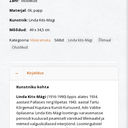
Žanr:
olustikud
Materjal:
õli, papp
Kunstnik:
Linda Kits-Mägi
Mõõdud:
49 x 34,5 cm
Kategooria:
Määramata
Sildid:
Linda Kits-Mägi
Õlimaal
Olustikud
Kirjeldus
Kunstniku kohta
Linda Kits-Mägi
(1916-1990) õppis alates 1934.
aastast Pallases ning lõpetas 1943. aastal Tartu
Kõrgemad Kujutava Kunsti Kursused, Ado Vabbe
õpilasena. Linda Kits-Mägi loomingu varasemasse
perioodi kuuluvad peamiselt värvikad lillemaalid ja
mitmed valgusküllased interjöörid. Loomingulistel