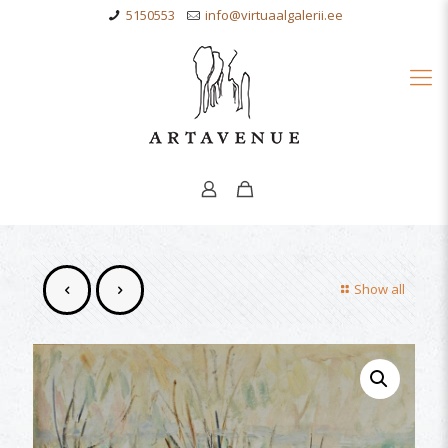
5150553
info@virtuaalgalerii.ee
Show all