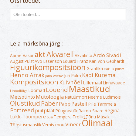
Otsi toodet
Leia märksõna järgi:
Akvarell
akt
Ardo Sivadi
Aarne Vasar
Akvatinta
August Pulst
Avo Essenson
Eduard Franz Karl von Gebhardt
Figuurikompositsioon
Graafika
Harilik pliiats
Henno Arrak
Kadi Kurema
Jüri Palm
Jana Wiebe
Kompositsioon
Kuivnõel
Lillemaal
Linnavaade
Maastikud
Lõuend
Loomad
Linoollõige
Mütoloogia
Metsotinto
Natüürmort
Neeme Lüdimois
Olustikud
Paber
Pastell
Papp
Pille Tammela
Portreed
puitplaat
Regina
Püügravüür
Raimo Saare
Lukk-Toompere
Tempera
Trollid
Tõnu Mäsak
Süsi
Õlimaal
Vineer
Tööstusmaastik
Vernis mou