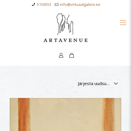
5150553
info@virtuaalgalerii.ee