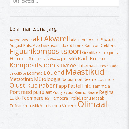
Leia märksõna järgi:
Akvarell
akt
Ardo Sivadi
Aarne Vasar
Akvatinta
August Pulst
Avo Essenson
Eduard Franz Karl von Gebhardt
Figuurikompositsioon
Graafika
Harilik pliiats
Henno Arrak
Kadi Kurema
Jüri Palm
Jana Wiebe
Kompositsioon
Kuivnõel
Lillemaal
Linnavaade
Maastikud
Lõuend
Loomad
Linoollõige
Mütoloogia
Metsotinto
Natüürmort
Neeme Lüdimois
Olustikud
Paber
Pastell
Papp
Pille Tammela
Portreed
puitplaat
Regina
Püügravüür
Raimo Saare
Lukk-Toompere
Tempera
Trollid
Tõnu Mäsak
Süsi
Õlimaal
Vineer
Tööstusmaastik
Vernis mou