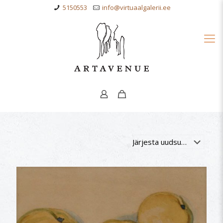
5150553
info@virtuaalgalerii.ee