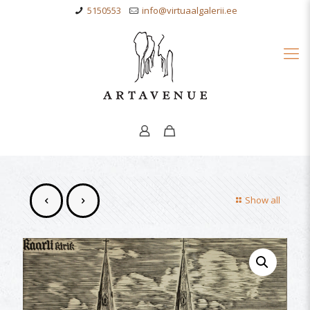
5150553
info@virtuaalgalerii.ee
Show all