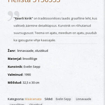
“Kaarli kirik”
on traditsioonilises laadis graafiline leht, kus
valitseb äärmine detailitäpsus. Kunstnik on rõhutanud
suursugusust. Teema on ajatu, meedium on ajatu, puudub
ka igasugune vihje kaasajale.
Žanr:
linnavaade, olustikud
Materjal:
linoollõige
Kunstnik:
Evelin Sepp
Valminud:
1990
Mõõdud:
32,5 x 30 cm
Kategooria:
Määramata
Sildid:
Evelin Sepp
Linnavaade
Linoollõige
Olustikud