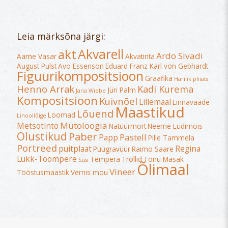
Leia märksõna järgi:
Akvarell
akt
Ardo Sivadi
Aarne Vasar
Akvatinta
August Pulst
Avo Essenson
Eduard Franz Karl von Gebhardt
Figuurikompositsioon
Graafika
Harilik pliiats
Henno Arrak
Kadi Kurema
Jüri Palm
Jana Wiebe
Kompositsioon
Kuivnõel
Lillemaal
Linnavaade
Maastikud
Lõuend
Loomad
Linoollõige
Mütoloogia
Metsotinto
Natüürmort
Neeme Lüdimois
Olustikud
Paber
Pastell
Papp
Pille Tammela
Portreed
puitplaat
Regina
Püügravüür
Raimo Saare
Lukk-Toompere
Tempera
Trollid
Tõnu Mäsak
Süsi
Õlimaal
Vineer
Tööstusmaastik
Vernis mou