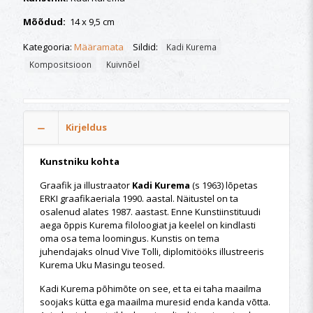
Mõõdud:
14 x 9,5 cm
Kategooria:
Määramata
Sildid:
Kadi Kurema
Kompositsioon
Kuivnõel
Kirjeldus
Kunstniku kohta
Graafik ja illustraator
Kadi Kurema
(s 1963) lõpetas
ERKI graafikaeriala 1990. aastal. Näitustel on ta
osalenud alates 1987. aastast. Enne Kunstiinstituudi
aega õppis Kurema filoloogiat ja keelel on kindlasti
oma osa tema loomingus. Kunstis on tema
juhendajaks olnud Vive Tolli, diplomitööks illustreeris
Kurema Uku Masingu teosed.
Kadi Kurema põhimõte on see, et ta ei taha maailma
soojaks kütta ega maailma muresid enda kanda võtta.