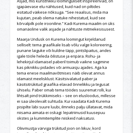
Asjad, mis kunstnikku loominguliselt inspireerivad, on
igapäevase elu nähtused, kuid nad on piltides
esitatud väikese nõksuga. “See reaalsus, mida ma
kujutan, peab olema natuke nihestatud, kuid see
kõrvalpilk pole irooniline.” Kadi Kurema maailm on üks
omanäoline valik asjade ja nähtuste mitmekesisusest.
Maarja Undusk on Kurema loomingut kirjeldanud
selliselt: tema graafikale lisab võlu valge koloreering,
punane laiguke või kuldne täpp, pintslipaitus, andes
igale tööle heleda õilistuse ja eripära. Rohu- ja
lehekirjul idamaisel paberil toimub vaikne sagimine
kas piknikku pidades või armuasju ajades. Aga ka
tema enese maailmavõtmises näib olevat annus
idamaist meelisklust. Käsitsivalatud paber ja
käsitsitrükitud graafika elavad õnnelikku ja tegusat
ühiselu. Paber omab tema töödes suuremat rolli, kui
lihtsalt pind trükkimiseks – see on elusloodus, millesse
ei saa üleolevalt suhtuda. Kui vaadata Kadi Kurema
pisipilte läbi suure luubi, ilmneks palju üllatavat, mida
niisama aimata ei oskagi: lepatriinusid kuusepuu
okstes ja kummitemplite niiskeid naksatusi.
Oliivmustja värviga trükitud joon on liikuv, kord