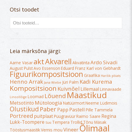
Otsi toodet
Leia märksõna järgi:
Akvarell
akt
Ardo Sivadi
Aarne Vasar
Akvatinta
August Pulst
Avo Essenson
Eduard Franz Karl von Gebhardt
Figuurikompositsioon
Graafika
Harilik pliiats
Henno Arrak
Kadi Kurema
Jüri Palm
Jana Wiebe
Kompositsioon
Kuivnõel
Lillemaal
Linnavaade
Maastikud
Lõuend
Loomad
Linoollõige
Mütoloogia
Metsotinto
Natüürmort
Neeme Lüdimois
Olustikud
Paber
Pastell
Papp
Pille Tammela
Portreed
puitplaat
Regina
Püügravüür
Raimo Saare
Lukk-Toompere
Tempera
Trollid
Tõnu Mäsak
Süsi
Õlimaal
Vineer
Tööstusmaastik
Vernis mou