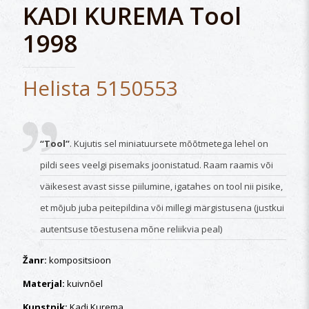
KADI KUREMA Tool
1998
Helista 5150553
“Tool”
. Kujutis sel miniatuursete mõõtmetega lehel on
pildi sees veelgi pisemaks joonistatud. Raam raamis või
väikesest avast sisse piilumine, igatahes on tool nii pisike,
et mõjub juba peitepildina või millegi märgistusena (justkui
autentsuse tõestusena mõne reliikvia peal)
Žanr:
kompositsioon
Materjal:
kuivnõel
Kunstnik:
Kadi Kurema