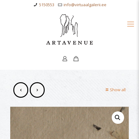
5150553
info@virtuaalgalerii.ee
Show all