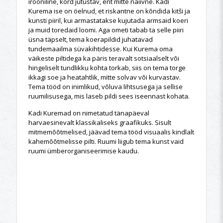
irooniline, kord jutustav, ent mitte naiivne. Kadi
Kurema ise on öelnud, et riskantne on kõndida kitši ja
kunsti piiril, kui armastatakse kujutada armsaid koeri
ja muid toredaid loomi. Aga ometi tabab ta selle piiri
üsna täpselt, tema koerapildid juhatavad
tundemaailma süvakihtidesse. Kui Kurema oma
väikeste piltidega ka päris teravalt sotsiaalselt või
hingeliselt tundlikku kohta torkab, siis on tema torge
ikkagi soe ja heatahtlik, mitte solvav või kurvastav.
Tema tööd on inimlikud, võluva lihtsusega ja sellise
ruumilisusega, mis laseb pildi sees iseennast kohata.
Kadi Kuremad on nimetatud tänapäeval
harvaesinevalt klassikaliseks graafikuks. Sisult
mitmemõõtmelised, jäävad tema tööd visuaalis kindlalt
kahemõõtmelisse pilti. Ruumi liigub tema kunst vaid
ruumi ümberorganiseerimise kaudu.