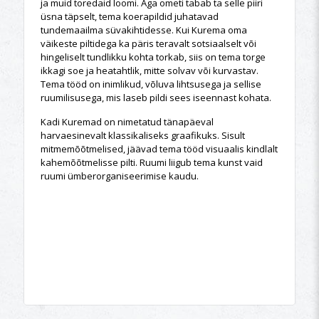
ja muid toredaid loomi. Aga ometi tabab ta selle piiri
üsna täpselt, tema koerapildid juhatavad
tundemaailma süvakihtidesse. Kui Kurema oma
väikeste piltidega ka päris teravalt sotsiaalselt või
hingeliselt tundlikku kohta torkab, siis on tema torge
ikkagi soe ja heatahtlik, mitte solvav või kurvastav.
Tema tööd on inimlikud, võluva lihtsusega ja sellise
ruumilisusega, mis laseb pildi sees iseennast kohata.
Kadi Kuremad on nimetatud tänapäeval
harvaesinevalt klassikaliseks graafikuks. Sisult
mitmemõõtmelised, jäävad tema tööd visuaalis kindlalt
kahemõõtmelisse pilti. Ruumi liigub tema kunst vaid
ruumi ümberorganiseerimise kaudu.