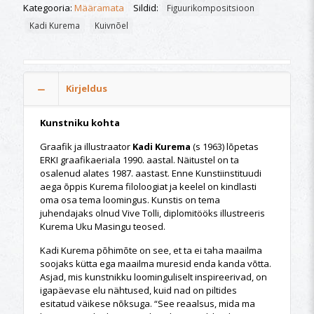
Kategooria:
Määramata
Sildid:
Figuurikompositsioon
Kadi Kurema
Kuivnõel
Kirjeldus
Kunstniku kohta
Graafik ja illustraator
Kadi Kurema
(s 1963) lõpetas
ERKI graafikaeriala 1990. aastal. Näitustel on ta
osalenud alates 1987. aastast. Enne Kunstiinstituudi
aega õppis Kurema filoloogiat ja keelel on kindlasti
oma osa tema loomingus. Kunstis on tema
juhendajaks olnud Vive Tolli, diplomitööks illustreeris
Kurema Uku Masingu teosed.
Kadi Kurema põhimõte on see, et ta ei taha maailma
soojaks kütta ega maailma muresid enda kanda võtta.
Asjad, mis kunstnikku loominguliselt inspireerivad, on
igapäevase elu nähtused, kuid nad on piltides
esitatud väikese nõksuga. “See reaalsus, mida ma