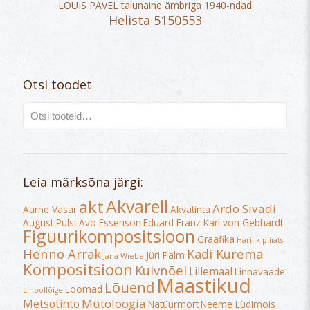
LOUIS PAVEL talunaine ämbriga 1940-ndad
Helista 5150553
Otsi toodet
Leia märksõna järgi:
Akvarell
akt
Ardo Sivadi
Aarne Vasar
Akvatinta
August Pulst
Avo Essenson
Eduard Franz Karl von Gebhardt
Figuurikompositsioon
Graafika
Harilik pliiats
Henno Arrak
Kadi Kurema
Jüri Palm
Jana Wiebe
Kompositsioon
Kuivnõel
Lillemaal
Linnavaade
Maastikud
Lõuend
Loomad
Linoollõige
Mütoloogia
Metsotinto
Natüürmort
Neeme Lüdimois