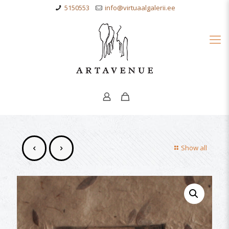
5150553
info@virtuaalgalerii.ee
Show all