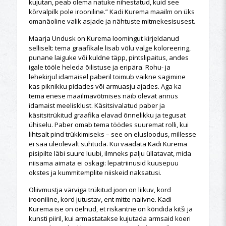
kujutan, peab olema natuke nihestatud, kuid see
kõrvalpilk pole irooniline.” Kadi Kurema maailm on üks
omanäoline valik asjade ja nähtuste mitmekesisusest.
Maarja Undusk on Kurema loomingut kirjeldanud
selliselt: tema graafikale lisab võlu valge koloreering,
punane laiguke või kuldne täpp, pintslipaitus, andes
igale tööle heleda õilistuse ja eripära. Rohu- ja
lehekirjul idamaisel paberil toimub vaikne sagimine
kas piknikku pidades või armuasju ajades. Aga ka
tema enese maailmavõtmises näib olevat annus
idamaist meelisklust. Käsitsivalatud paber ja
käsitsitrükitud graafika elavad õnnelikku ja tegusat
ühiselu. Paber omab tema töödes suuremat rolli, kui
lihtsalt pind trükkimiseks – see on elusloodus, millesse
ei saa üleolevalt suhtuda. Kui vaadata Kadi Kurema
pisipilte läbi suure luubi, ilmneks palju üllatavat, mida
niisama aimata ei oskagi: lepatriinusid kuusepuu
okstes ja kummitemplite niiskeid naksatusi.
Oliivmustja värviga trükitud joon on liikuv, kord
irooniline, kord jutustav, ent mitte naiivne. Kadi
Kurema ise on öelnud, et riskantne on kõndida kitši ja
kunsti piiril, kui armastatakse kujutada armsaid koeri