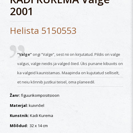
2001
Helista 5150553
“Valge”
ongi “Valge”, sest nii on kirjutatud. Pildis on valge
valgus, valge neidis ja valged õied. Üks punane kibuvits on
ka valgeid kaunistamas. Maapinda on kujutatud selliselt,
et neiu kõnnib justkui teisel, oma planeedil.
Žanr:
figuurikompositsioon
Materjal:
kuivnõel
Kunstnik:
Kadi Kurema
Mõõdud:
32 x 14 cm