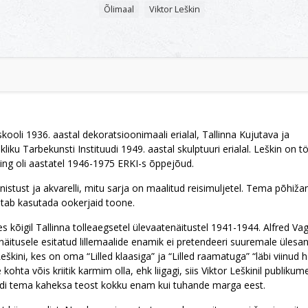
Õlimaal
Viktor Leškin
ooli 1936. aastal dekoratsioonimaali erialal, Tallinna Kujutava ja
liku Tarbekunsti Instituudi 1949. aastal skulptuuri erialal. Leškin on 
ing oli aastatel 1946-1975 ERKI-s õppejõud.
onistust ja akvarelli, mitu sarja on maalitud reisimuljetel. Tema põhiža
stab kasutada ookerjaid toone.
es kõigil Tallinna tolleaegsetel ülevaatenäitustel 1941-1944. Alfred Va
näitusele esitatud lillemaalide enamik ei pretendeeri suuremale ülesan
eškini, kes on oma “Lilled klaasiga” ja “Lilled raamatuga” “läbi viinud
kohta võis kriitik karmim olla, ehk liigagi, siis Viktor Leškinil publiku
üdi tema kaheksa teost kokku enam kui tuhande marga eest.