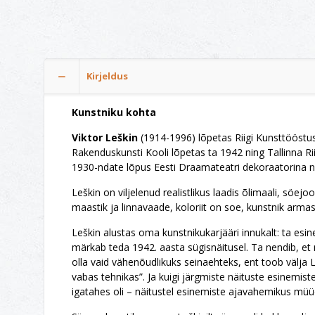
Kirjeldus
Kunstniku kohta
Viktor Leškin
(1914-1996) lõpetas Riigi Kunsttööstusk
Rakenduskunsti Kooli lõpetas ta 1942 ning Tallinna Riik
1930-ndate lõpus Eesti Draamateatri dekoraatorina n
Leškin on viljelenud realistlikus laadis õlimaali, söejo
maastik ja linnavaade, koloriit on soe, kunstnik arma
Leškin alustas oma kunstnikukarjääri innukalt: ta esin
märkab teda 1942. aasta sügisnäitusel. Ta nendib, et 
olla vaid vähenõudlikuks seinaehteks, ent toob välja L
vabas tehnikas”. Ja kuigi järgmiste näituste esinemiste 
igatahes oli – näitustel esinemiste ajavahemikus mü