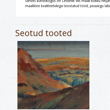
Siinses kunstikogus on Leškinilt viis maali kokku ne
maaliliste kvaliteetidega teostatud tööd, peaaegu lä
Seotud tooted