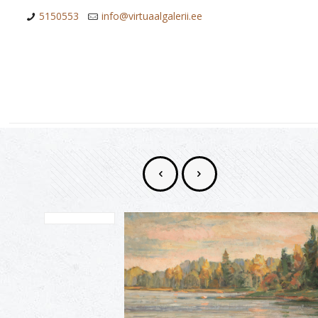
5150553
info@virtuaalgalerii.ee