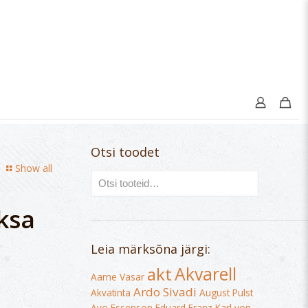
Otsi toodet
Show all
ksa
Leia märksõna järgi:
Akvarell
akt
Aarne Vasar
Ardo Sivadi
Akvatinta
August Pulst