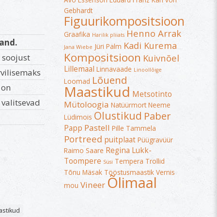
Avo Essenson
Eduard Franz Karl von
Gebhardt
Figuurikompositsioon
Henno Arrak
Graafika
Harilik pliiats
rand.
Kadi Kurema
Jüri Palm
Jana Wiebe
Kompositsioon
 soojust
Kuivnõel
Lillemaal
Linnavaade
Linoollõige
rvilisemaks
Lõuend
Loomad
 on
Maastikud
Metsotinto
valitsevad
Mütoloogia
Natüürmort
Neeme
Olustikud
Paber
Lüdimois
Pastell
Papp
Pille Tammela
Portreed
puitplaat
Püügravüür
Regina Lukk-
Raimo Saare
Toompere
Tempera
Trollid
Süsi
Tõnu Mäsak
Tööstusmaastik
Vernis
Õlimaal
Vineer
mou
astikud