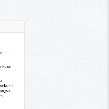
töötanud
nriks on
ga
dele, kui
 hoogsas,
menu