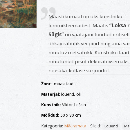
Maastikumaal on üks kunstniku
lemmikteemadest. Maalis
“Loksa 
Sügis”
on vaatajani toodud eriliselt
õhkav rahulik veepind ning aina vä
muutuv metsatukk. Kunstniku laad
muutunud pisut dekoratiivsemaks, 
roosaka-kollase varjundid.
Žanr:
maastikud
Materjal:
lõuend, õli
Kunstnik:
Viktor Leškin
Mõõdud:
50 x 80 cm
Kategooria:
Määramata
Sildid:
Lõuend
Ma