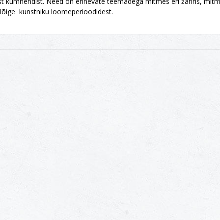
ljast kümnendist. Need on erinevate teemadega mitmes eri žanris, mi
bilõige kunstniku loomeperioodidest.